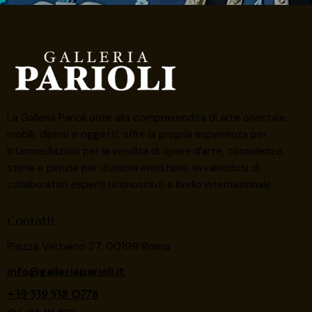
La Galleria Parioli oltre alla compravendita di arte orientale,
mobili, dipinti e oggetti, offre la propria esperienza per
intermediazioni per la vendita di opere d’arte, consulenze,
stime e perizie per divisioni ereditarie, avvalendosi di
collaboratori esperti riconosciuti a livello internazionale.
Contatti
Piazza Verbano 27, 00199 Roma
info@galleriaparioli.it
+39 339 538 0778