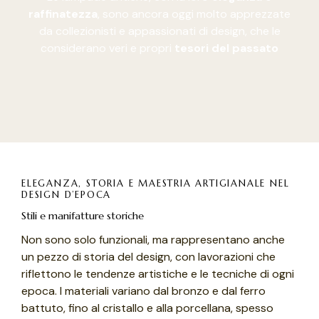
raffinatezza
, sono ancora oggi molto apprezzate
da collezionisti e appassionati di design, che le
considerano veri e propri
tesori del passato
ELEGANZA, STORIA E MAESTRIA ARTIGIANALE NEL
DESIGN D’EPOCA
Stili e manifatture storiche
Non sono solo funzionali, ma rappresentano anche
un pezzo di storia del design, con lavorazioni che
riflettono le tendenze artistiche e le tecniche di ogni
epoca. I materiali variano dal bronzo e dal ferro
battuto, fino al cristallo e alla porcellana, spesso