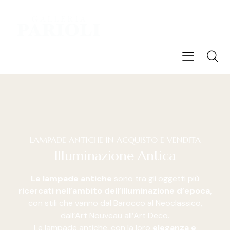
LAMPADE ANTICHE IN ACQUISTO E VENDITA
Illuminazione Antica
Le lampade antiche
sono tra gli oggetti più
ricercati nell’ambito dell’illuminazione d’epoca,
con stili che vanno dal Barocco al Neoclassico,
dall’Art Nouveau all’Art Deco.
Le lampade antiche, con la loro
eleganza e