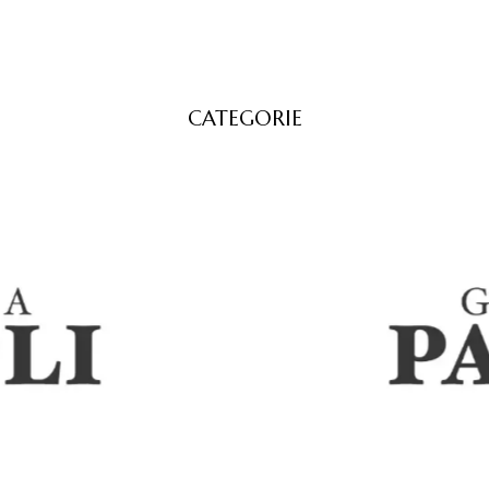
CATEGORIE
ie
,
Lacche vietnamite
,