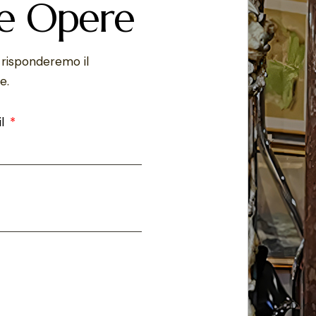
ue Opere
 risponderemo il
e.
il