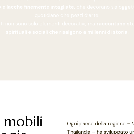
 e lacche finemente intagliate,
che decorano sia oggett
quotidiano che pezzi d’arte.
ti non sono solo elementi decorativi, ma
raccontano stor
spirituali e sociali che risalgono a millenni di storia.
 mobili
Ogni paese della regione – 
Thailandia – ha sviluppato 