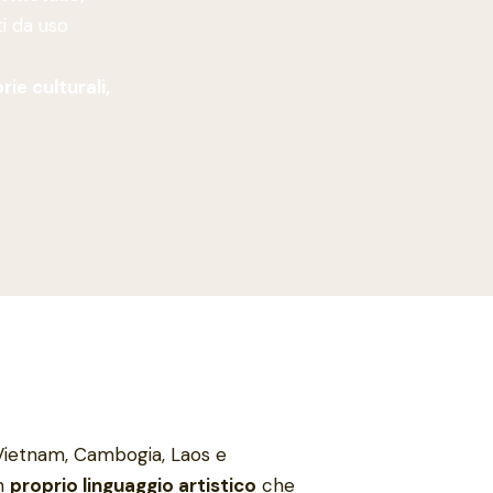
i da uso
ie culturali,
Vietnam, Cambogia, Laos e
un
proprio linguaggio artistico
che