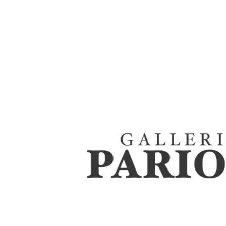
Lacche vietnamite
Arte e Antiquariato Orientale
,
Categor
SUD-EST Asiatico