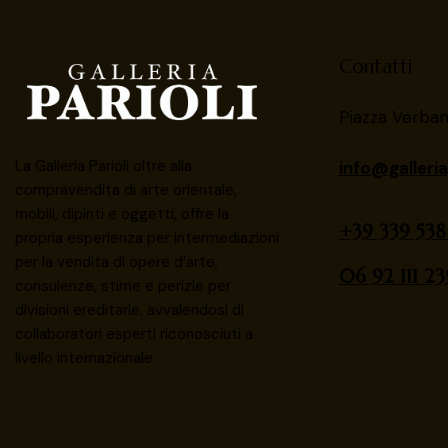
Contatti
Piazza Verba
La Galleria Parioli oltre alla
info@galleriap
compravendita di arte orientale,
mobili, dipinti e oggetti, offre la
+39 339 538
propria esperienza per intermediazioni
per la vendita di opere d’arte,
06 92 111 23
consulenze, stime e perizie per
divisioni ereditarie, avvalendosi di
collaboratori esperti riconosciuti a
livello internazionale.